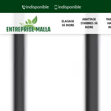
indisponible
indisponible
ABATTAGE
TAI
ELAGAGE
D'ARBRES 36
HA
36 INDRE
INDRE
I