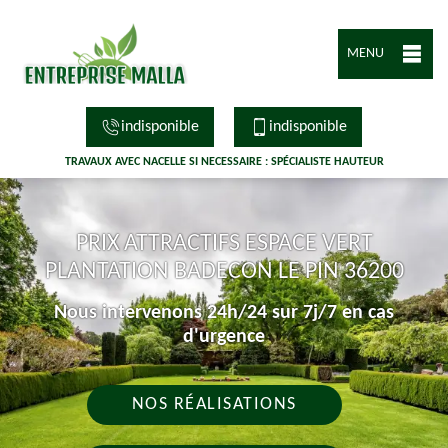
MENU
indisponible
indisponible
TRAVAUX AVEC NACELLE SI NECESSAIRE : SPÉCIALISTE HAUTEUR
PRIX ATTRACTIFS ESPACE VERT
PLANTATION BADECON LE PIN 36200
Nous intervenons 24h/24 sur 7j/7 en cas
d'urgence
NOS RÉALISATIONS