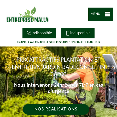
MENU
indisponible
indisponible
TRAVAUX AVEC NACELLE SI NECESSAIRE : SPÉCIALISTE HAUTEUR
PRIX ATTRACTIFS PLANTATION ET
ENTRETIEN JARDIN BADECON LE PIN
36200
Nous intervenons 24h/24 sur 7j/7 en cas
d'urgence
NOS RÉALISATIONS