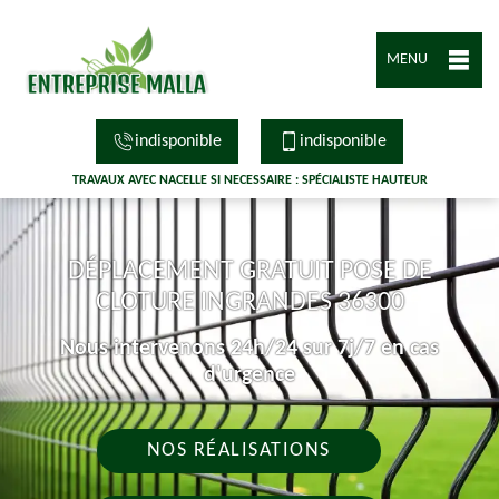
MENU
indisponible
indisponible
TRAVAUX AVEC NACELLE SI NECESSAIRE : SPÉCIALISTE HAUTEUR
DÉPLACEMENT GRATUIT POSE DE
CLOTURE INGRANDES 36300
Nous intervenons 24h/24 sur 7j/7 en cas
d'urgence
NOS RÉALISATIONS