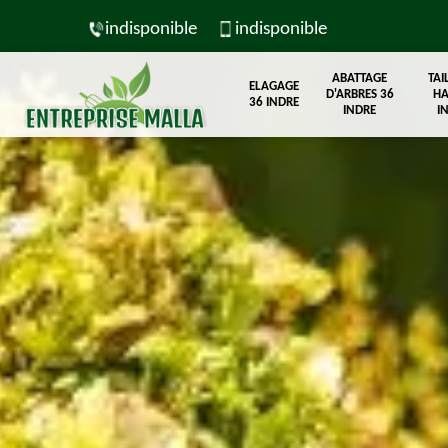
indisponible
indisponible
ABATTAGE
TAI
ELAGAGE
D'ARBRES 36
HA
36 INDRE
INDRE
I