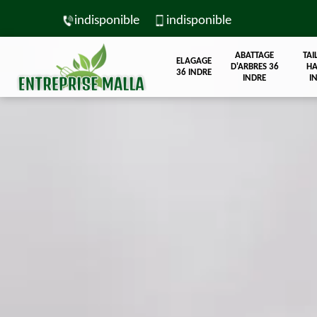
indisponible
indisponible
ABATTAGE
TAI
ELAGAGE
D'ARBRES 36
HA
36 INDRE
INDRE
I