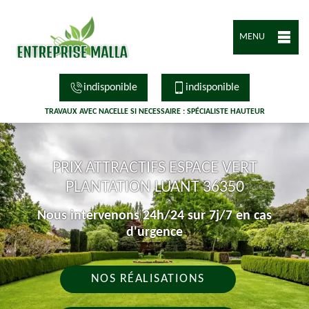
MENU
indisponible
indisponible
TRAVAUX AVEC NACELLE SI NECESSAIRE : SPÉCIALISTE HAUTEUR
PRIX ATTRACTIFS ESPACE VERT
PLANTATION LUANT 36350
Nous intervenons 24h/24 sur 7j/7 en cas
d'urgence
NOS RÉALISATIONS