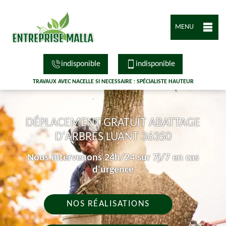
MENU
indisponible
indisponible
TRAVAUX AVEC NACELLE SI NECESSAIRE : SPÉCIALISTE HAUTEUR
DÉPLACEMENT GRATUIT ABATTAGE
D'ARBRES LUANT 36350
Nous intervenons 24h/24 sur 7j/7 en cas
d'urgence
NOS RÉALISATIONS