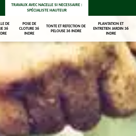
TRAVAUX AVEC NACELLE SI NECESSAIRE :
SPÉCIALISTE HAUTEUR
LLE DE
POSE DE
PLANTATION ET
TONTE ET REFECTION DE
IE 36
CLOTURE 36
ENTRETIEN JARDIN 36
PELOUSE 36 INDRE
NDRE
INDRE
INDRE