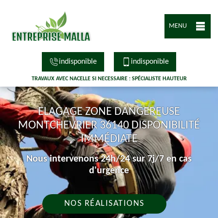
MENU
indisponible
indisponible
TRAVAUX AVEC NACELLE SI NECESSAIRE : SPÉCIALISTE HAUTEUR
ELAGAGE ZONE DANGEREUSE
MONTCHEVRIER 36140 DISPONIBILITÉ
IMMÉDIATE
Nous intervenons 24h/24 sur 7j/7 en cas
d'urgence
NOS RÉALISATIONS