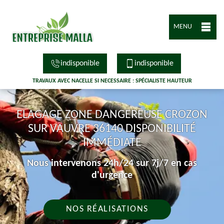
MENU
indisponible
indisponible
TRAVAUX AVEC NACELLE SI NECESSAIRE : SPÉCIALISTE HAUTEUR
ELAGAGE ZONE DANGEREUSE CROZON
SUR VAUVRE 36140 DISPONIBILITÉ
IMMÉDIATE
Nous intervenons 24h/24 sur 7j/7 en cas
d'urgence
NOS RÉALISATIONS