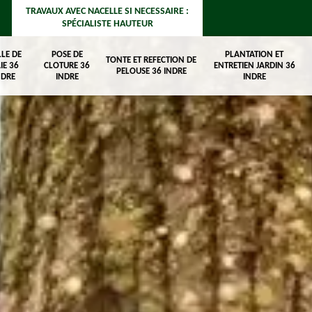
TRAVAUX AVEC NACELLE SI NECESSAIRE :
SPÉCIALISTE HAUTEUR
LLE DE
POSE DE
PLANTATION ET
TONTE ET REFECTION DE
IE 36
CLOTURE 36
ENTRETIEN JARDIN 36
PELOUSE 36 INDRE
NDRE
INDRE
INDRE