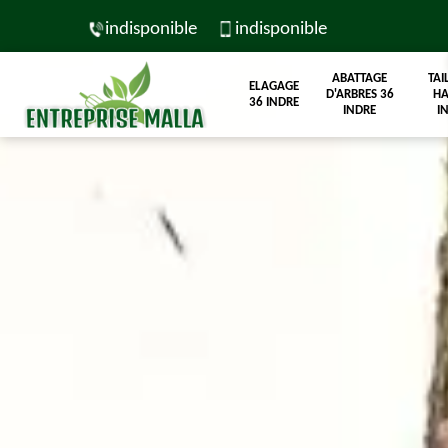
indisponible
indisponible
ABATTAGE
TAI
ELAGAGE
D'ARBRES 36
HA
36 INDRE
INDRE
I