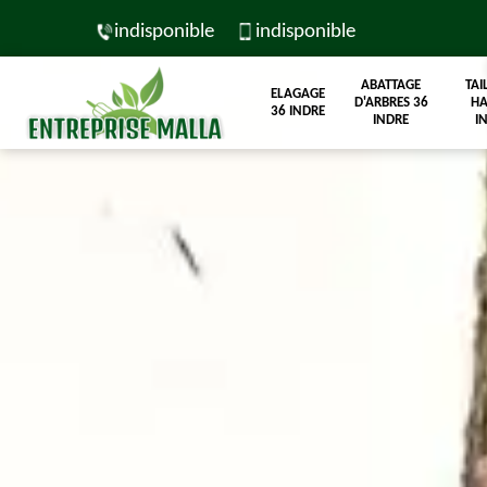
indisponible
indisponible
ABATTAGE
TAI
ELAGAGE
D'ARBRES 36
HA
36 INDRE
INDRE
I