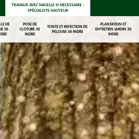
TRAVAUX AVEC NACELLE SI NECESSAIRE :
SPÉCIALISTE HAUTEUR
LLE DE
POSE DE
PLANTATION ET
TONTE ET REFECTION DE
IE 36
CLOTURE 36
ENTRETIEN JARDIN 36
PELOUSE 36 INDRE
NDRE
INDRE
INDRE