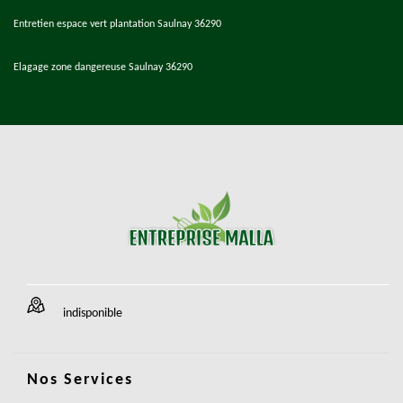
Entretien espace vert plantation Saulnay 36290
Elagage zone dangereuse Saulnay 36290
indisponible
Nos Services