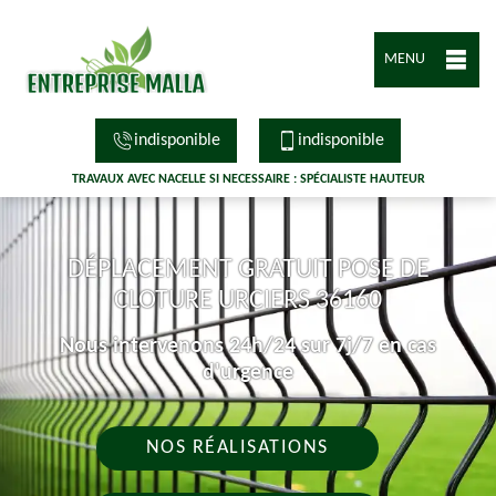
MENU
indisponible
indisponible
TRAVAUX AVEC NACELLE SI NECESSAIRE : SPÉCIALISTE HAUTEUR
DÉPLACEMENT GRATUIT POSE DE
CLOTURE URCIERS 36160
Nous intervenons 24h/24 sur 7j/7 en cas
d'urgence
NOS RÉALISATIONS