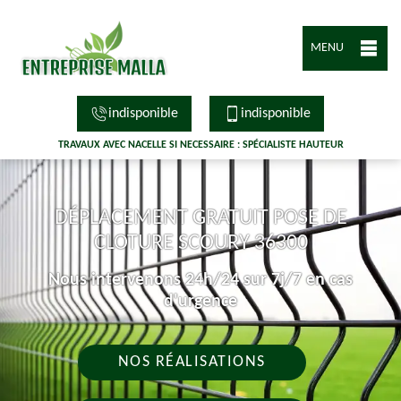
MENU
indisponible
indisponible
TRAVAUX AVEC NACELLE SI NECESSAIRE : SPÉCIALISTE HAUTEUR
DÉPLACEMENT GRATUIT POSE DE
CLOTURE SCOURY 36300
Nous intervenons 24h/24 sur 7j/7 en cas
d'urgence
NOS RÉALISATIONS