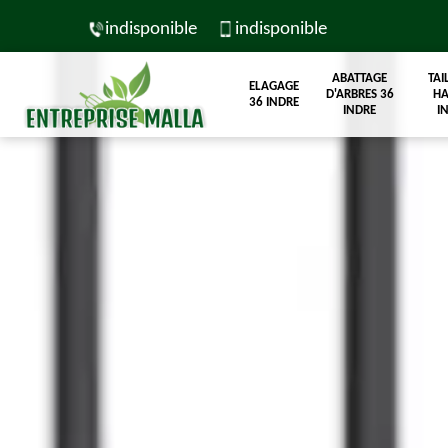
indisponible
indisponible
ABATTAGE
TAI
ELAGAGE
D'ARBRES 36
HA
36 INDRE
INDRE
I