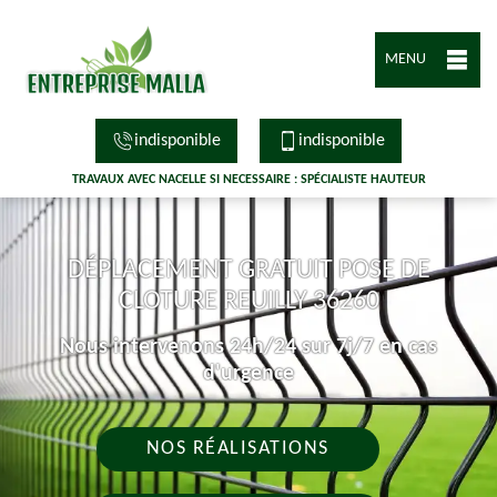
MENU
indisponible
indisponible
TRAVAUX AVEC NACELLE SI NECESSAIRE : SPÉCIALISTE HAUTEUR
DÉPLACEMENT GRATUIT POSE DE
CLOTURE REUILLY 36260
Nous intervenons 24h/24 sur 7j/7 en cas
d'urgence
NOS RÉALISATIONS