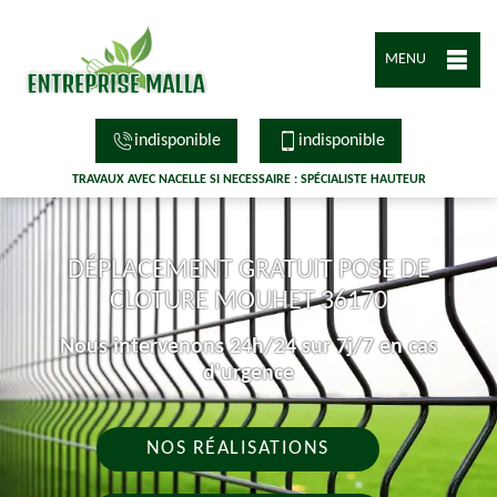
MENU
indisponible
indisponible
TRAVAUX AVEC NACELLE SI NECESSAIRE : SPÉCIALISTE HAUTEUR
DÉPLACEMENT GRATUIT POSE DE
CLOTURE MOUHET 36170
Nous intervenons 24h/24 sur 7j/7 en cas
d'urgence
NOS RÉALISATIONS