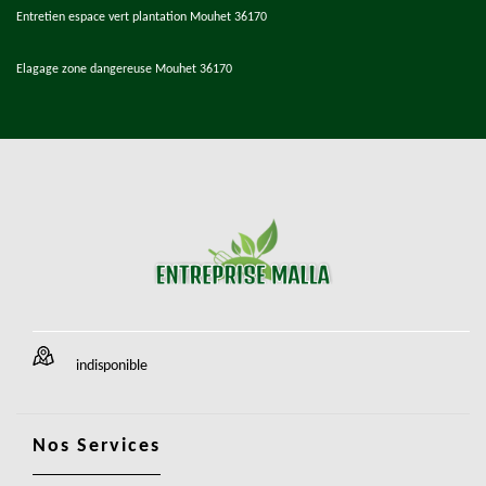
Entretien espace vert plantation Mouhet 36170
Elagage zone dangereuse Mouhet 36170
indisponible
Nos Services