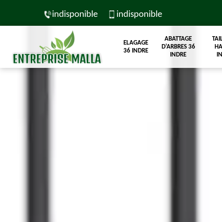
indisponible
indisponible
ABATTAGE
TAI
ELAGAGE
D'ARBRES 36
HA
36 INDRE
INDRE
I