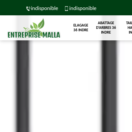
indisponible
indisponible
ABATTAGE
TAI
ELAGAGE
D'ARBRES 36
HA
36 INDRE
INDRE
I