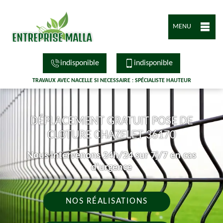
MENU
indisponible
indisponible
TRAVAUX AVEC NACELLE SI NECESSAIRE : SPÉCIALISTE HAUTEUR
DÉPLACEMENT GRATUIT POSE DE
CLOTURE CHAZELET 36170
Nous intervenons 24h/24 sur 7j/7 en cas
d'urgence
NOS RÉALISATIONS