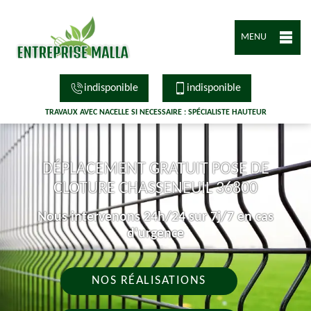
MENU
indisponible
indisponible
TRAVAUX AVEC NACELLE SI NECESSAIRE : SPÉCIALISTE HAUTEUR
DÉPLACEMENT GRATUIT POSE DE
CLOTURE CHASSENEUIL 36800
Nous intervenons 24h/24 sur 7j/7 en cas
d'urgence
NOS RÉALISATIONS