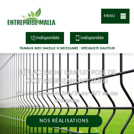
MENU
indisponible
indisponible
TRAVAUX AVEC NACELLE SI NECESSAIRE : SPÉCIALISTE HAUTEUR
DÉPLACEMENT GRATUIT POSE DE
CLOTURE BUZANCAIS 36500
Nous intervenons 24h/24 sur 7j/7 en cas
d'urgence
NOS RÉALISATIONS