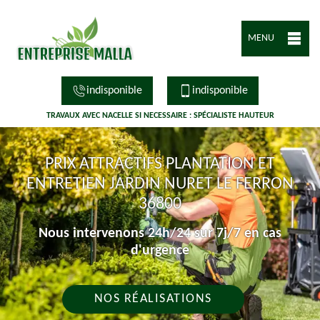
MENU
indisponible
indisponible
TRAVAUX AVEC NACELLE SI NECESSAIRE : SPÉCIALISTE HAUTEUR
PRIX ATTRACTIFS PLANTATION ET
ENTRETIEN JARDIN NURET LE FERRON
36800
Nous intervenons 24h/24 sur 7j/7 en cas
d'urgence
NOS RÉALISATIONS