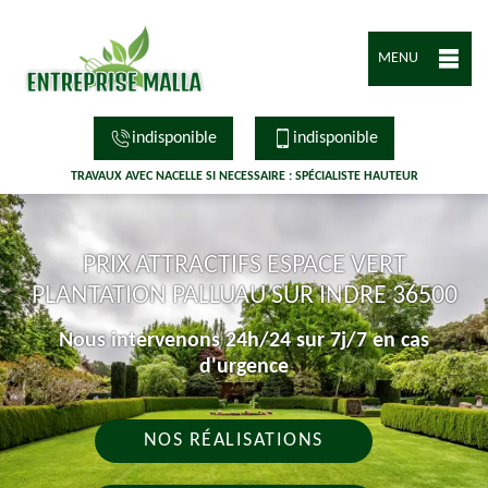
MENU
indisponible
indisponible
TRAVAUX AVEC NACELLE SI NECESSAIRE : SPÉCIALISTE HAUTEUR
PRIX ATTRACTIFS ESPACE VERT
PLANTATION PALLUAU SUR INDRE 36500
Nous intervenons 24h/24 sur 7j/7 en cas
d'urgence
NOS RÉALISATIONS