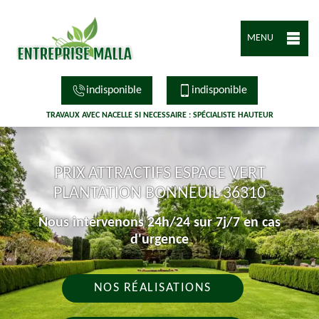
MENU
indisponible
indisponible
TRAVAUX AVEC NACELLE SI NECESSAIRE : SPÉCIALISTE HAUTEUR
PRIX ATTRACTIFS ESPACE VERT
PLANTATION BONNEUIL 36310
Nous intervenons 24h/24 sur 7j/7 en cas
d'urgence
NOS RÉALISATIONS