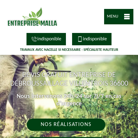
MENU
indisponible
indisponible
TRAVAUX AVEC NACELLE SI NECESSAIRE : SPÉCIALISTE HAUTEUR
DEVIS GRATUIT ENTREPRISE DE
DÉBROUSSAILLAGE VILLENTROIS 36600
Nous intervenons 24h/24 sur 7j/7 en cas
d'urgence
NOS RÉALISATIONS