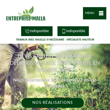
MENU
indisponible
indisponible
TRAVAUX AVEC NACELLE SI NECESSAIRE : SPÉCIALISTE HAUTEUR
DEVIS GRATUIT ENTREPRISE DE
DÉBROUSSAILLAGE SAINT MICHEL EN
BRENNE 36290
Nous intervenons 24h/24 sur 7j/7 en cas
d'urgence
NOS RÉALISATIONS