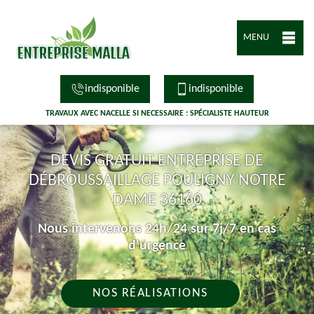
MENU
indisponible
indisponible
TRAVAUX AVEC NACELLE SI NECESSAIRE : SPÉCIALISTE HAUTEUR
DEVIS GRATUIT ENTREPRISE DE
DÉBROUSSAILLAGE POULIGNY NOTRE
DAME 36160
Nous intervenons 24h/24 sur 7j/7 en cas
d'urgence
NOS RÉALISATIONS