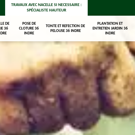
TRAVAUX AVEC NACELLE SI NECESSAIRE :
SPÉCIALISTE HAUTEUR
LLE DE
POSE DE
PLANTATION ET
TONTE ET REFECTION DE
IE 36
CLOTURE 36
ENTRETIEN JARDIN 36
PELOUSE 36 INDRE
NDRE
INDRE
INDRE