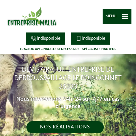
MENU
indisponible
indisponible
TRAVAUX AVEC NACELLE SI NECESSAIRE : SPÉCIALISTE HAUTEUR
DEVIS GRATUIT ENTREPRISE DE
DÉBROUSSAILLAGE LE POINCONNET
36330
Nous intervenons 24h/24 sur 7j/7 en cas
d'urgence
NOS RÉALISATIONS