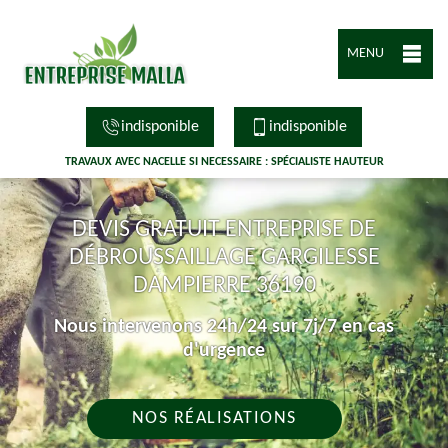
MENU
indisponible
indisponible
TRAVAUX AVEC NACELLE SI NECESSAIRE : SPÉCIALISTE HAUTEUR
DEVIS GRATUIT ENTREPRISE DE
DÉBROUSSAILLAGE GARGILESSE
DAMPIERRE 36190
Nous intervenons 24h/24 sur 7j/7 en cas
d'urgence
NOS RÉALISATIONS