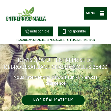
MENU
indisponible
indisponible
TRAVAUX AVEC NACELLE SI NECESSAIRE : SPÉCIALISTE HAUTEUR
DEVIS GRATUIT ENTREPRISE DE
DÉBROUSSAILLAGE CHASSIGNOLLES 36400
Nous intervenons 24h/24 sur 7j/7 en cas
d'urgence
NOS RÉALISATIONS