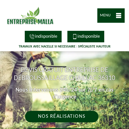
MENU
indisponible
indisponible
TRAVAUX AVEC NACELLE SI NECESSAIRE : SPÉCIALISTE HAUTEUR
DEVIS GRATUIT ENTREPRISE DE
DÉBROUSSAILLAGE CHAILLAC 36310
Nous intervenons 24h/24 sur 7j/7 en cas
d'urgence
NOS RÉALISATIONS