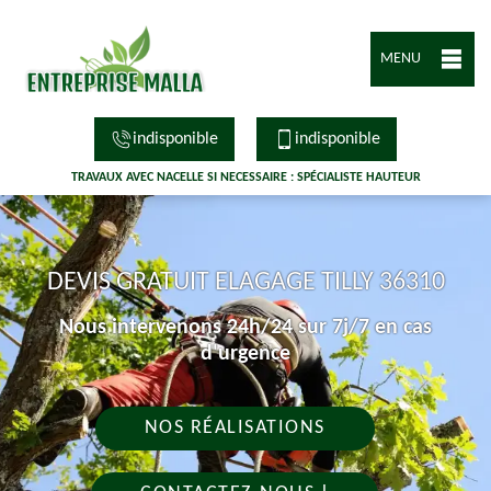
MENU
indisponible
indisponible
TRAVAUX AVEC NACELLE SI NECESSAIRE : SPÉCIALISTE HAUTEUR
DEVIS GRATUIT ELAGAGE TILLY 36310
Nous intervenons 24h/24 sur 7j/7 en cas
d'urgence
NOS RÉALISATIONS