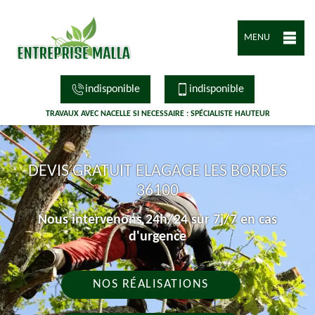
MENU
indisponible
indisponible
TRAVAUX AVEC NACELLE SI NECESSAIRE : SPÉCIALISTE HAUTEUR
DEVIS GRATUIT ELAGAGE LES BORDES
36100
Nous intervenons 24h/24 sur 7j/7 en cas
d'urgence
NOS RÉALISATIONS