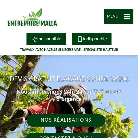
MENU
indisponible
indisponible
TRAVAUX AVEC NACELLE SI NECESSAIRE : SPÉCIALISTE HAUTEUR
DEVIS GRATUIT ELAGAGE CONDE 36100
Nous intervenons 24h/24 sur 7j/7 en cas
d'urgence
NOS RÉALISATIONS