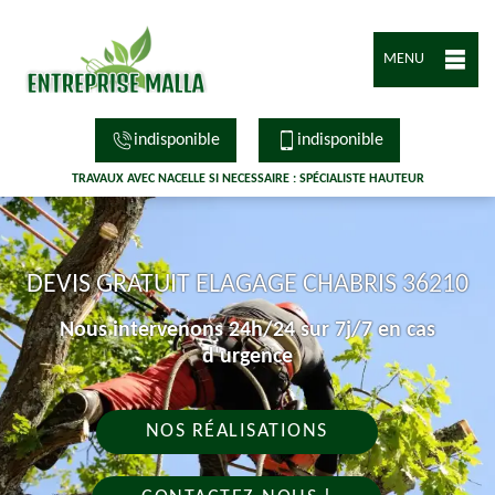
MENU
indisponible
indisponible
TRAVAUX AVEC NACELLE SI NECESSAIRE : SPÉCIALISTE HAUTEUR
DEVIS GRATUIT ELAGAGE CHABRIS 36210
Nous intervenons 24h/24 sur 7j/7 en cas
d'urgence
NOS RÉALISATIONS