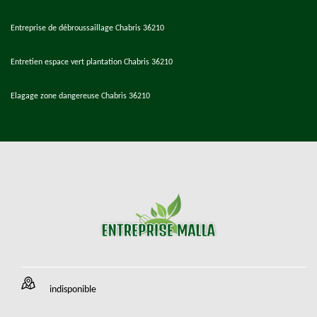
Entreprise de débroussaillage Chabris 36210
Entretien espace vert plantation Chabris 36210
Elagage zone dangereuse Chabris 36210
indisponible