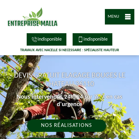
MENU
indisponible
indisponible
TRAVAUX AVEC NACELLE SI NECESSAIRE : SPÉCIALISTE HAUTEUR
DEVIS GRATUIT ELAGAGE BOUGES LE
CHATEAU 36110
Nous intervenons 24h/24 sur 7j/7 en cas
d'urgence
NOS RÉALISATIONS