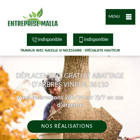
MENU
indisponible
indisponible
TRAVAUX AVEC NACELLE SI NECESSAIRE : SPÉCIALISTE HAUTEUR
DÉPLACEMENT GRATUIT ABATTAGE
D'ARBRES VINEUIL 36110
Nous intervenons 24h/24 sur 7j/7 en cas
d'urgence
NOS RÉALISATIONS