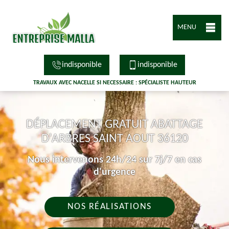
MENU
indisponible
indisponible
TRAVAUX AVEC NACELLE SI NECESSAIRE : SPÉCIALISTE HAUTEUR
DÉPLACEMENT GRATUIT ABATTAGE
D'ARBRES SAINT AOUT 36120
Nous intervenons 24h/24 sur 7j/7 en cas
d'urgence
NOS RÉALISATIONS