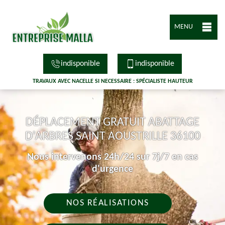
MENU
indisponible
indisponible
TRAVAUX AVEC NACELLE SI NECESSAIRE : SPÉCIALISTE HAUTEUR
DÉPLACEMENT GRATUIT ABATTAGE
D'ARBRES SAINT AOUSTRILLE 36100
Nous intervenons 24h/24 sur 7j/7 en cas
d'urgence
NOS RÉALISATIONS