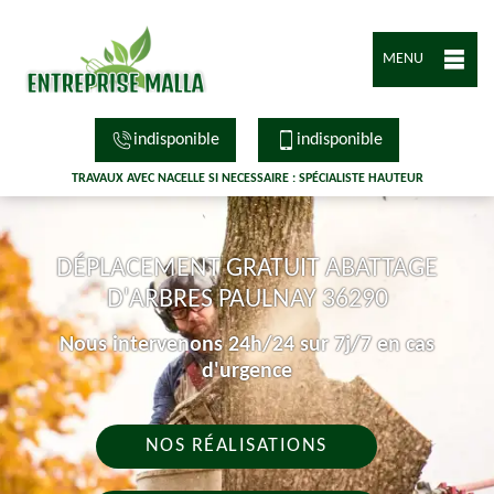
MENU
indisponible
indisponible
TRAVAUX AVEC NACELLE SI NECESSAIRE : SPÉCIALISTE HAUTEUR
DÉPLACEMENT GRATUIT ABATTAGE
D'ARBRES PAULNAY 36290
Nous intervenons 24h/24 sur 7j/7 en cas
d'urgence
NOS RÉALISATIONS