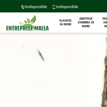
indisponible
indisponible
ABATTAGE
TAI
ELAGAGE
D'ARBRES 36
HA
36 INDRE
INDRE
I