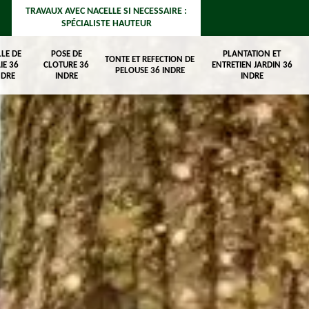
TRAVAUX AVEC NACELLE SI NECESSAIRE :
SPÉCIALISTE HAUTEUR
LLE DE
POSE DE
PLANTATION ET
TONTE ET REFECTION DE
IE 36
CLOTURE 36
ENTRETIEN JARDIN 36
PELOUSE 36 INDRE
NDRE
INDRE
INDRE