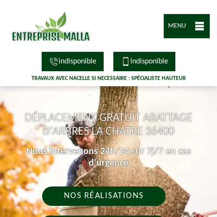
MENU
indisponible
indisponible
TRAVAUX AVEC NACELLE SI NECESSAIRE : SPÉCIALISTE HAUTEUR
DÉPLACEMENT GRATUIT ABATTAGE
D'ARBRES LA CHATRE 36400
Nous intervenons 24h/24 sur 7j/7 en cas
d'urgence
NOS RÉALISATIONS