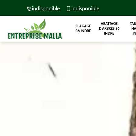
indisponible
indisponible
ABATTAGE
TAI
ELAGAGE
D'ARBRES 36
HA
36 INDRE
INDRE
I