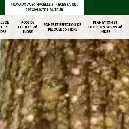
TRAVAUX AVEC NACELLE SI NECESSAIRE :
SPÉCIALISTE HAUTEUR
LLE DE
POSE DE
PLANTATION ET
TONTE ET REFECTION DE
IE 36
CLOTURE 36
ENTRETIEN JARDIN 36
PELOUSE 36 INDRE
NDRE
INDRE
INDRE