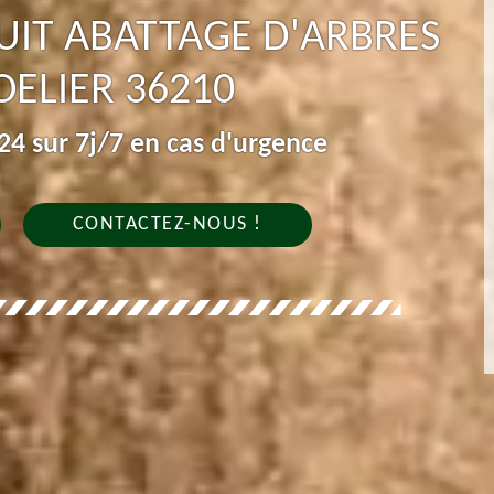
IT ABATTAGE D'ARBRES
OELIER 36210
4 sur 7j/7 en cas d'urgence
CONTACTEZ-NOUS !