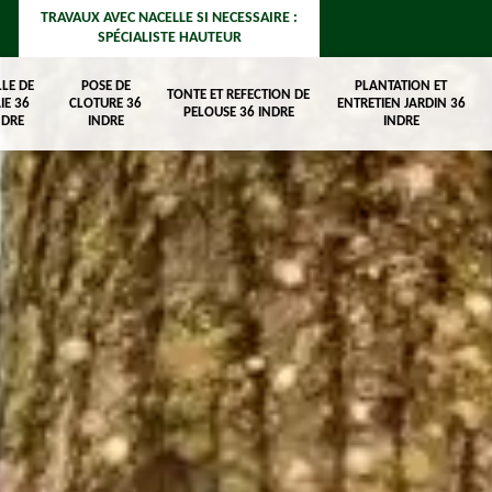
TRAVAUX AVEC NACELLE SI NECESSAIRE :
SPÉCIALISTE HAUTEUR
LLE DE
POSE DE
PLANTATION ET
TONTE ET REFECTION DE
IE 36
CLOTURE 36
ENTRETIEN JARDIN 36
PELOUSE 36 INDRE
NDRE
INDRE
INDRE