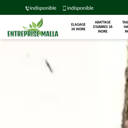
indisponible
indisponible
ABATTAGE
TAI
ELAGAGE
D'ARBRES 36
HA
36 INDRE
INDRE
I